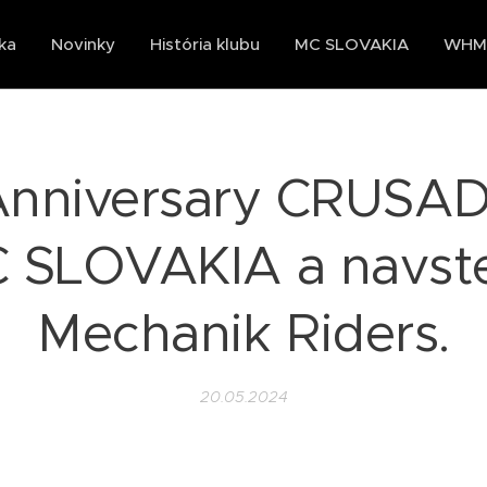
ka
Novinky
História klubu
MC SLOVAKIA
WHMC
 Anniversary CRUSA
 SLOVAKIA a navst
Mechanik Riders.
20.05.2024