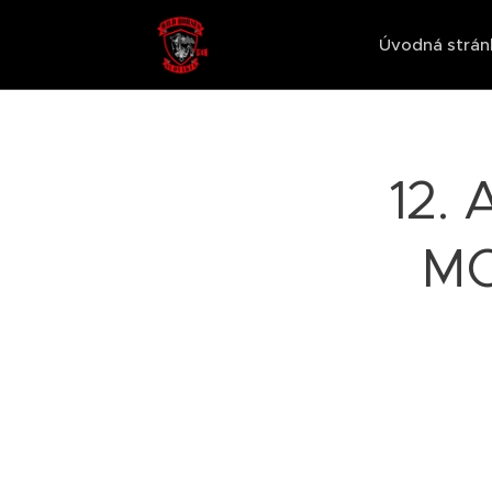
Úvodná strán
12.
MC