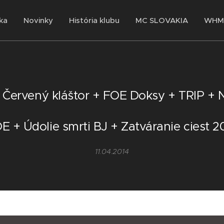
ka
Novinky
História klubu
MC SLOVAKIA
WHMC
 + Červený kláštor + FOE Doksy + TRIP + 
E + Údolie smrti BJ + Zatváranie ciest 2
11.04.2014