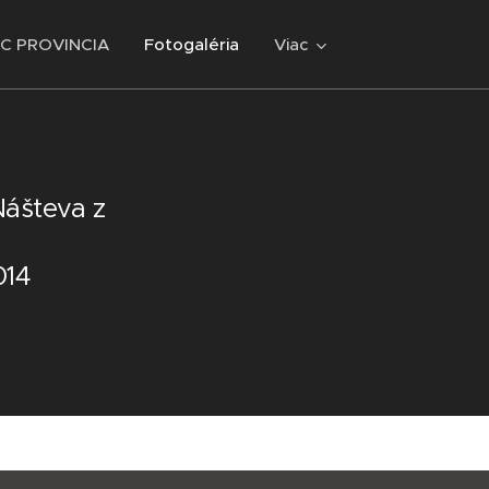
 PROVINCIA
Fotogaléria
Viac
Nášteva z
014