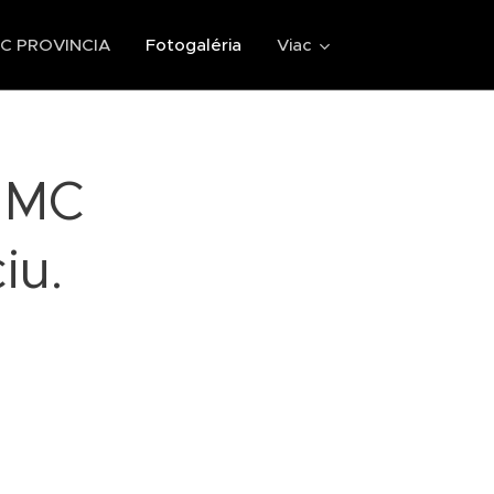
 PROVINCIA
Fotogaléria
Viac
s MC
iu.