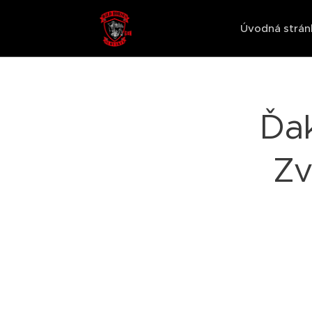
Úvodná strán
Ďak
Zv