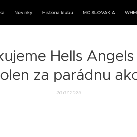
ka
Novinky
História klubu
MC SLOVAKIA
WHMC
ujeme Hells Angel
olen za parádnu akc
20.07.2025