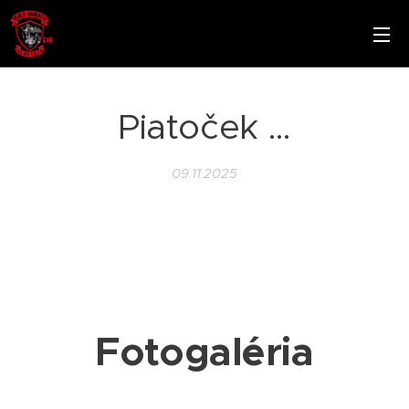
Piatoček …
09.11.2025
Fotogaléria