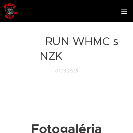
❤️🖤 RUN WHMC s
NZK ❤️🖤
01.06.2025
Fotogaléria