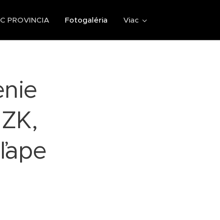
 PROVINCIA
Fotogaléria
Viac
enie
NZK,
šľape