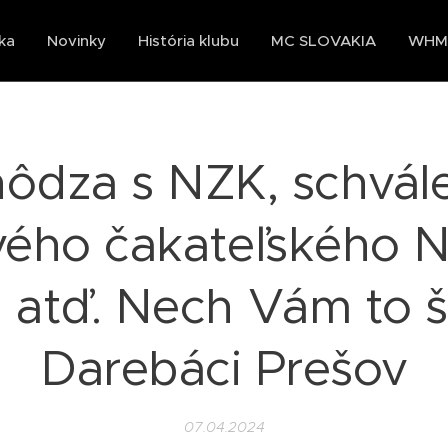
ka
Novinky
História klubu
MC SLOVAKIA
WHMC
ôdza s NZK, schvál
ého čakateľského 
, atď. Nech Vám to 
Darebáci Prešov
07.04.2024