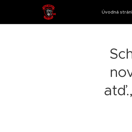
Úvodná strán
Sch
nov
atď.